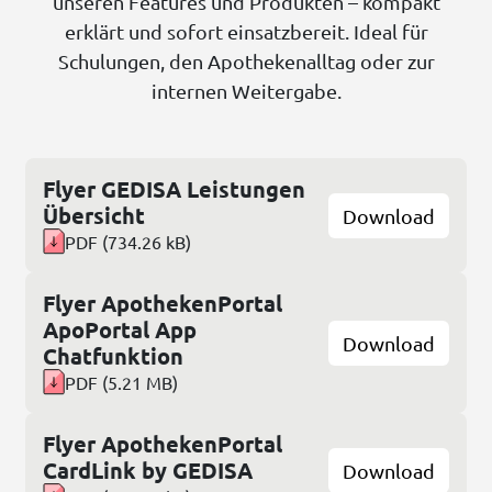
unseren Features und Produkten – kompakt
erklärt und sofort einsatzbereit. Ideal für
Schulungen, den Apothekenalltag oder zur
internen Weitergabe.
Flyer GEDISA Leistungen
Übersicht
Download
PDF
(
734.26 kB
)
Flyer ApothekenPortal
ApoPortal App
Download
Chatfunktion
PDF
(
5.21 MB
)
Flyer ApothekenPortal
CardLink by GEDISA
Download