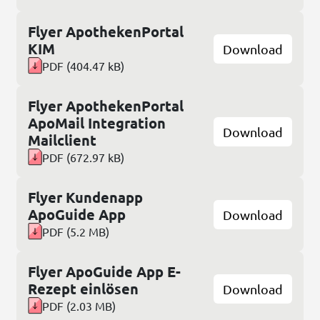
Flyer ApothekenPortal
KIM
Download
PDF
(
404.47 kB
)
Flyer ApothekenPortal
ApoMail Integration
Download
Mailclient
PDF
(
672.97 kB
)
Flyer Kundenapp
ApoGuide App
Download
PDF
(
5.2 MB
)
Flyer ApoGuide App E-
Rezept einlösen
Download
PDF
(
2.03 MB
)