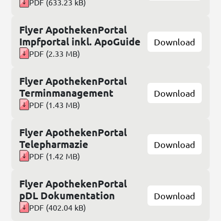
PDF
(
633.23 kB
)
Flyer ApothekenPortal
Impfportal inkl. ApoGuide
Download
PDF
(
2.33 MB
)
Flyer ApothekenPortal
Terminmanagement
Download
PDF
(
1.43 MB
)
Flyer ApothekenPortal
Telepharmazie
Download
PDF
(
1.42 MB
)
Flyer ApothekenPortal
pDL Dokumentation
Download
PDF
(
402.04 kB
)